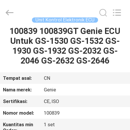
Auto
Technology
Co.,
Ltd.
All
Unit Kontrol Elektronik ECU
Rights
Reserved.
100839 100839GT Genie ECU
RUMAH
Developed
by
ECER
Untuk GS-1530 GS-1532 GS-
PRODUK
1930 GS-1932 GS-2032 GS-
2046 GS-2632 GS-2646
VIDEO
Tempat asal:
CN
TENTANG
Nama merek:
Genie
KAMI
Sertifikasi:
CE, ISO
TUR
Nomor model:
100839
PABRIK
Kuantitas min
1 set