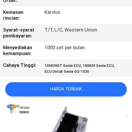
Order:
KONTROL
Kemasan
Kardus
rincian:
KUALITAS
Syarat-syarat
T/T, L/C, Western Union
pembayaran:
HUBUNGI
Menyediakan
1000 set per bulan
KAMI
kemampuan:
Cahaya Tinggi:
,
,
100839GT Genie ECU
100839 Genie ECU
PERMINTAAN
ECU Untuk Genie GS-1530
PENAWARAN
HARGA TERBAIK
SITEMAP
PRIVACY
POLICY