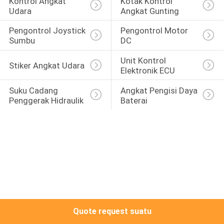
Kontrol Angkat 
Kotak Kontrol 
Udara
Angkat Gunting
KONTROL
Pengontrol Joystick 
Pengontrol Motor 
KUALITAS
Sumbu
DC
Unit Kontrol 
Stiker Angkat Udara
HUBUNGI
Elektronik ECU
KAMI
Suku Cadang 
Angkat Pengisi Daya 
Penggerak Hidraulik
Baterai
PERMINTAAN
PENAWARAN
SITEMAP
PRIVACY
Quote request suatu
POLICY