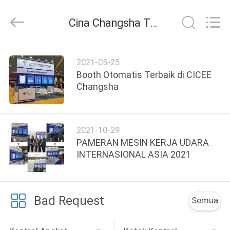
Technology
Co.,
Ltd.
Cina Changsha Top-Auto Technology Co., Ltd Berita perusahaan
All
Rights
Reserved.
Developed
by
RUMAH
ECER
2021-05-25
Booth Otomatis Terbaik di CICEE
PRODUK
Changsha
VIDEO
2021-10-29
PAMERAN MESIN KERJA UDARA
TENTANG
INTERNASIONAL ASIA 2021
KAMI
Bad Request
TUR
Semua
PABRIK