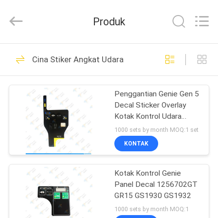
Technology
Co.,
Ltd.
Produk
All
Rights
Reserved.
Developed
by
RUMAH
51
ECER
Cina Stiker Angkat Udara
Kontrol Angkat
PRODUK
Udara
Penggantian Genie Gen 5
Decal Sticker Overlay
VIDEO
Kotak Kontrol Udara
97772GT
1000 sets by month MOQ:1 set
TENTANG
KONTAK
77
KAMI
Kotak Kontrol
Kotak Kontrol Genie
Panel Decal 1256702GT
TUR
Angkat Gunting
GR15 GS1930 GS1932
PABRIK
1000 sets by month MOQ:1