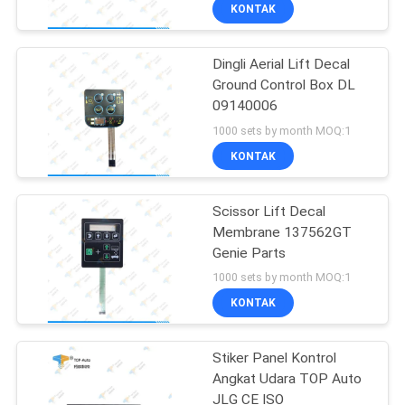
KONTAK
KONTROL
Dingli Aerial Lift Decal
KUALITAS
53
Ground Control Box DL
09140006
Pengontrol Joystick
HUBUNGI
1000 sets by month MOQ:1
Sumbu
KAMI
KONTAK
PERMINTAAN
Scissor Lift Decal
Membrane 137562GT
PENAWARAN
Genie Parts
15
1000 sets by month MOQ:1
SITEMAP
Pengontrol motor
KONTAK
DC
PRIVACY
Stiker Panel Kontrol
Angkat Udara TOP Auto
POLICY
JLG CE ISO