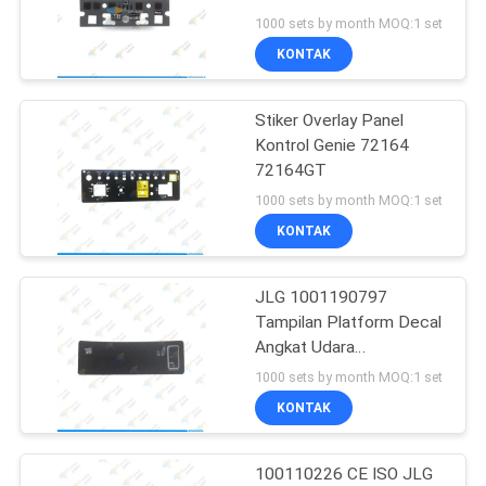
1000 sets by month MOQ:1 set
KONTAK
20
Stiker Overlay Panel
Stiker Angkat Udara
Kontrol Genie 72164
72164GT
1000 sets by month MOQ:1 set
KONTAK
JLG 1001190797
26
Tampilan Platform Decal
Unit Kontrol
Angkat Udara
Disesuaikan
1000 sets by month MOQ:1 set
Elektronik ECU
KONTAK
100110226 CE ISO JLG