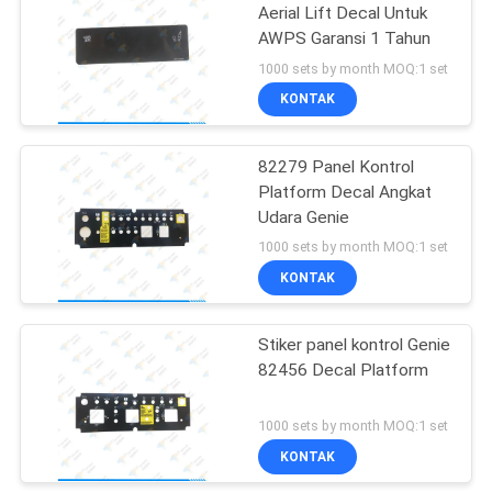
Aerial Lift Decal Untuk
AWPS Garansi 1 Tahun
16
1000 sets by month MOQ:1 set
Suku Cadang
KONTAK
Penggerak Hidraulik
82279 Panel Kontrol
Platform Decal Angkat
Udara Genie
1000 sets by month MOQ:1 set
KONTAK
9
Angkat Pengisi Daya
Stiker panel kontrol Genie
82456 Decal Platform
Baterai
1000 sets by month MOQ:1 set
KONTAK