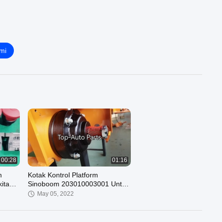
mi
00:28
01:16
m
Kotak Kontrol Platform
itan
Sinoboom 203010003001 Untuk
Kontrol Angkat Gunting
May 05, 2022