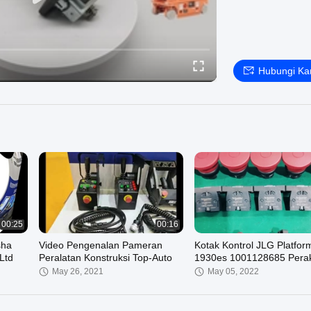
Hubungi Ka
00:25
00:16
sha
Video Pengenalan Pameran
Kotak Kontrol JLG Platfor
Ltd
Peralatan Konstruksi Top-Auto
1930es 1001128685 Perak
Lengkap
May 26, 2021
May 05, 2022