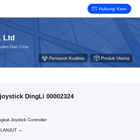
Hubungi Kami
 Ltd
usen Dari Cina
Pemasok Kualitas
Produk Utama
joystick DingLi 00002324
gkat Joystick Controller
 LANJUT →