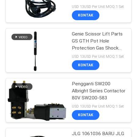
2030ES 3246ES
USD 13USD Per Unit MOQ:1 Set
KONTAK
20
Genie Scissor Lift Parts
Stiker Angkat Udara
GS GTH Pot Hole
Protection Gas Shock
39542GT 39542
USD 13USD Per Unit MOQ:1 Set
KONTAK
Pengganti SW200
26
Albright Series Contactor
Unit Kontrol
80V SW200-583
USD 13USD Per Unit MOQ:1 Set
Elektronik ECU
KONTAK
JLG 1061036 BARU JLG