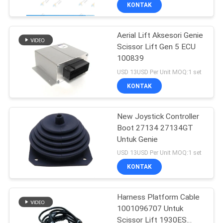
KONTAK
KONTROL
Aerial Lift Aksesori Genie
KUALITAS
53
Scissor Lift Gen 5 ECU
100839
Pengontrol Joystick
HUBUNGI
USD 13USD Per Unit MOQ:1 set
Sumbu
KAMI
KONTAK
PERMINTAAN
New Joystick Controller
Boot 27134 27134GT
PENAWARAN
Untuk Genie
15
USD 13USD Per Unit MOQ:1 set
SITEMAP
Pengontrol motor
KONTAK
DC
PRIVACY
Harness Platform Cable
1001096707 Untuk
POLICY
Scissor Lift 1930ES