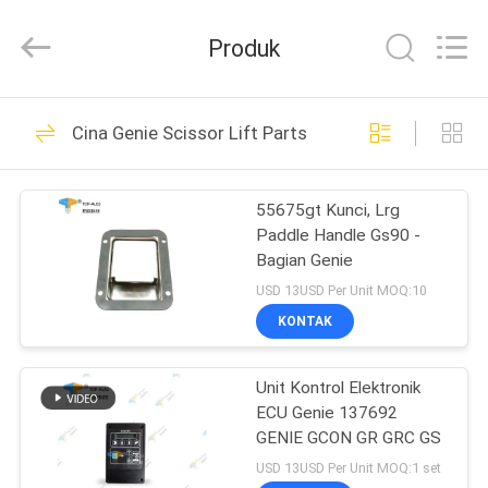
Technology
Co.,
Ltd.
Produk
All
Rights
Reserved.
Developed
RUMAH
by
51
ECER
Cina Genie Scissor Lift Parts
Kontrol Angkat
PRODUK
Udara
55675gt Kunci, Lrg
Paddle Handle Gs90 -
VIDEO
Bagian Genie
USD 13USD Per Unit MOQ:10
TENTANG
KONTAK
77
KAMI
Kotak Kontrol
Unit Kontrol Elektronik
ECU Genie 137692
TUR
Angkat Gunting
GENIE GCON GR GRC GS
PABRIK
USD 13USD Per Unit MOQ:1 set