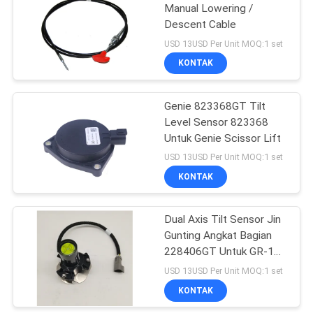
Manual Lowering /
Descent Cable
16
USD 13USD Per Unit MOQ:1 set
Suku Cadang
KONTAK
Penggerak Hidraulik
Genie 823368GT Tilt
Level Sensor 823368
Untuk Genie Scissor Lift
USD 13USD Per Unit MOQ:1 set
KONTAK
9
Angkat Pengisi Daya
Dual Axis Tilt Sensor Jin
Gunting Angkat Bagian
Baterai
228406GT Untuk GR-12
GR-15 GR-20 GRC-12
USD 13USD Per Unit MOQ:1 set
QS-12R QS-12W QS-15R
KONTAK