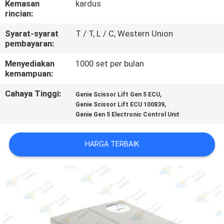
Kemasan
kardus
rincian:
KONTROL
Syarat-syarat
T / T, L / C, Western Union
KUALITAS
pembayaran:
Menyediakan
1000 set per bulan
HUBUNGI
kemampuan:
KAMI
Cahaya Tinggi:
,
Genie Scissor Lift Gen 5 ECU
,
Genie Scissor Lift ECU 100839
Genie Gen 5 Electronic Control Unit
PERMINTAAN
PENAWARAN
HARGA TERBAIK
SITEMAP
PRIVACY
POLICY