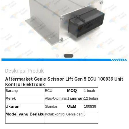
Deskripsi Produk
Aftermarket Genie Scissor Lift Gen 5 ECU 100839 Unit
Kontrol Elektronik
MOQ
Barang
ECU
1 buah
Jaminan
Merek
Atas-Otomatis
12 bulan
Ukuran
OEM
Standar
100839
Model yang Berlaku
Kotak kontrol Genie gen 5