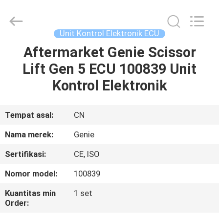
Technology
Co.,
Ltd.
All
Rights
Unit Kontrol Elektronik ECU
Reserved.
Developed
Aftermarket Genie Scissor
RUMAH
by
ECER
Lift Gen 5 ECU 100839 Unit
PRODUK
Kontrol Elektronik
VIDEO
Tempat asal:
CN
Nama merek:
Genie
TENTANG
Sertifikasi:
CE, ISO
KAMI
Nomor model:
100839
TUR
Kuantitas min
1 set
Order:
PABRIK