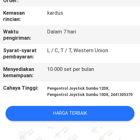
Order:
KONTROL
Kemasan
kardus
rincian:
KUALITAS
Waktu
Dalam 7 hari
pengiriman:
HUBUNGI
Syarat-syarat
L / C, T / T, Western Union
KAMI
pembayaran:
Menyediakan
10.000 set per bulan
PERMINTAAN
kemampuan:
PENAWARAN
Cahaya Tinggi:
,
Pengontrol Joystick Sumbu 12DX
,
Pengontrol Joystick Sumbu 10DX
2441305370
SITEMAP
HARGA TERBAIK
PRIVACY
POLICY