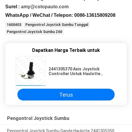
Surel :
amy@cstopauto.com
WhatsApp / WeChat / Telepon: 0086-
13615809208
1600403
Pengontrol Joystick Sumbu Tunggal
Pengontrol Joystick Sumbu Z60
Dapatkan Harga Terbaik untuk
2441305370 Axis Joystick
Controller Untuk Haulotte
Compact 10DX 12DX 2668RT
3368RT
Terus
Pengontrol Joystick Sumbu
Pengontrol Joystick Sumbu Ganda Haulotte 2441305350