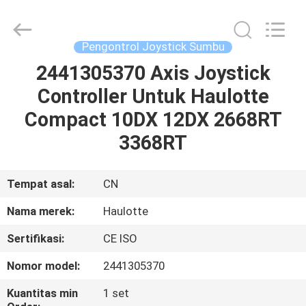
Co.,
Ltd.
All
Rights
Reserved.
Pengontrol Joystick Sumbu
Developed
by
ECER
2441305370 Axis Joystick
RUMAH
Controller Untuk Haulotte
PRODUK
Compact 10DX 12DX 2668RT
3368RT
VIDEO
Tempat asal:
CN
TENTANG
Nama merek:
Haulotte
KAMI
Sertifikasi:
CE ISO
TUR
Nomor model:
2441305370
PABRIK
Kuantitas min
1 set