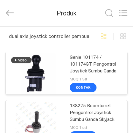
Technology
Co.,
Ltd.
Produk
All
Rights
Reserved.
Developed
by
RUMAH
ECER
dual axis joystick controller pembuatan online
PRODUK
Genie 101174 /
101174GT Pengontrol
VIDEO
Joystick Sumbu Ganda
MOQ:1 Set
TENTANG
KONTAK
KAMI
138225 Boomturret
Pengontrol Joystick
TUR
Sumbu Ganda Skyjack
PABRIK
MOQ:1 set