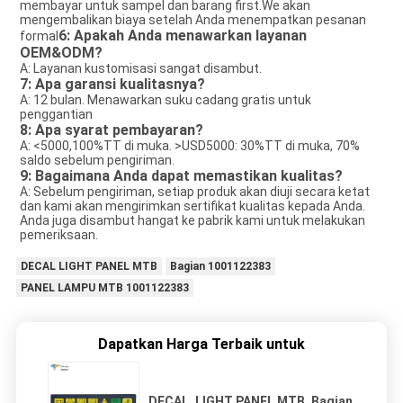
membayar untuk sampel dan barang first.We akan
mengembalikan biaya setelah Anda menempatkan pesanan
6: Apakah Anda menawarkan layanan
formal
OEM&ODM?
A: Layanan kustomisasi sangat disambut.
7: Apa garansi kualitasnya?
A: 12 bulan. Menawarkan suku cadang gratis untuk
penggantian
8: Apa syarat pembayaran?
A: <5000,100%TT di muka. >USD5000: 30%TT di muka, 70%
saldo sebelum pengiriman.
9: Bagaimana Anda dapat memastikan kualitas?
A: Sebelum pengiriman, setiap produk akan diuji secara ketat
dan kami akan mengirimkan sertifikat kualitas kepada Anda.
Anda juga disambut hangat ke pabrik kami untuk melakukan
pemeriksaan.
DECAL LIGHT PANEL MTB
Bagian 1001122383
PANEL LAMPU MTB 1001122383
Dapatkan Harga Terbaik untuk
DECAL, LIGHT PANEL MTB. Bagian