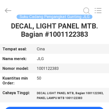
Technology
Co.,
Ltd.
All
Rights
Suku Cadang Pengangkat Gunting JLG
Reserved.
Developed
DECAL, LIGHT PANEL MTB.
RUMAH
by
ECER
Bagian #1001122383
PRODUK
Tempat asal:
Cina
VIDEO
Nama merek:
JLG
Nomor model:
1001122383
TENTANG
Kuantitas min
50
KAMI
Order:
Cahaya Tinggi:
,
,
DECAL LIGHT PANEL MTB
Bagian 1001122383
TUR
PANEL LAMPU MTB 1001122383
PABRIK