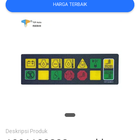
HARGA TERBAIK
KONTROL
KUALITAS
HUBUNGI
KAMI
PERMINTAAN
PENAWARAN
SITEMAP
PRIVACY
Deskripsi Produk
POLICY