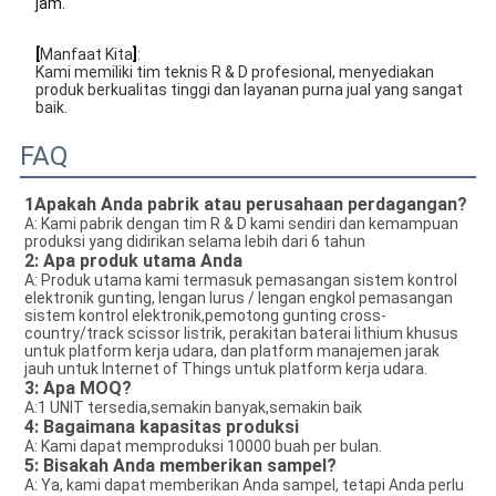
jam.
[
Manfaat Kita
]
:
Kami memiliki tim teknis R & D profesional, menyediakan
produk berkualitas tinggi dan layanan purna jual yang sangat
baik.
FAQ
1Apakah Anda pabrik atau perusahaan perdagangan?
A: Kami pabrik dengan tim R & D kami sendiri dan kemampuan
produksi yang didirikan selama lebih dari 6 tahun
2: Apa produk utama Anda
A: Produk utama kami termasuk pemasangan sistem kontrol
elektronik gunting, lengan lurus / lengan engkol pemasangan
sistem kontrol elektronik,pemotong gunting cross-
country/track scissor listrik, perakitan baterai lithium khusus
untuk platform kerja udara, dan platform manajemen jarak
jauh untuk Internet of Things untuk platform kerja udara.
3
: Apa MOQ?
A:1 UNIT tersedia,semakin banyak,semakin baik
4: Bagaimana kapasitas produksi
A: Kami dapat memproduksi 10000 buah per bulan.
5: Bisakah Anda memberikan sampel?
A: Ya, kami dapat memberikan Anda sampel, tetapi Anda perlu