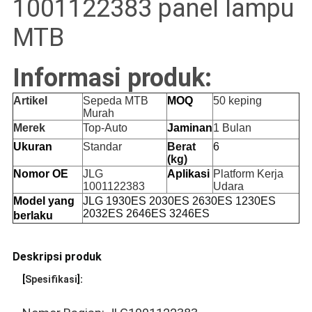
1001122383 panel lampu
MTB
Informasi produk:
Artikel
Sepeda MTB
MOQ
50 keping
Murah
Merek
Top-Auto
Jaminan
1 Bulan
Ukuran
Standar
Berat
6
(kg)
Nomor OE
JLG
Aplikasi
Platform Kerja
1001122383
Udara
Model yang
JLG 1930ES 2030ES 2630ES 1230ES
2032ES 2646ES 3246ES
berlaku
Deskripsi produk
[
Spesifikasi
]: