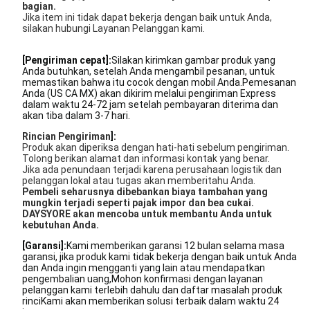
bagian.
Jika item ini tidak dapat bekerja dengan baik untuk Anda,
silakan hubungi Layanan Pelanggan kami.
[Pengiriman cepat]:
Silakan kirimkan gambar produk yang
Anda butuhkan, setelah Anda mengambil pesanan, untuk
memastikan bahwa itu cocok dengan mobil Anda.Pemesanan
Anda (US CA MX) akan dikirim melalui pengiriman Express
dalam waktu 24-72 jam setelah pembayaran diterima dan
akan tiba dalam 3-7 hari.
Rincian Pengiriman
]:
Produk akan diperiksa dengan hati-hati sebelum pengiriman.
Tolong berikan alamat dan informasi kontak yang benar.
Jika ada penundaan terjadi karena perusahaan logistik dan
pelanggan lokal atau tugas akan memberitahu Anda.
Pembeli seharusnya dibebankan biaya tambahan yang
mungkin terjadi seperti pajak impor dan bea cukai.
DAYSYORE akan mencoba untuk membantu Anda untuk
kebutuhan Anda.
[Garansi]:
Kami memberikan garansi 12 bulan selama masa
garansi, jika produk kami tidak bekerja dengan baik untuk Anda
dan Anda ingin mengganti yang lain atau mendapatkan
pengembalian uang,Mohon konfirmasi dengan layanan
pelanggan kami terlebih dahulu dan daftar masalah produk
rinciKami akan memberikan solusi terbaik dalam waktu 24