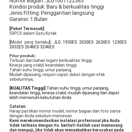
Nomor Bagian: JLG
1001122383
Kondisi produk: Baru & berkualitas tinggi
Jenis Fitting: Penggantian langsung
Garansi: 1 Bulan
[
Paket Termasuk
]:
50PCS dalam Satu Kotak
[
Model yang berlaku
]
JLG 1930ES 2030ES 2630ES 1230ES
:
2032ES 2646ES 3246ES
Fitur produk:
Terbuat dari bahan logam berkualitas tinggi;
Kinerja yang stabil, keandalan tinggi;
Tahan suhu tinggi, umur panjang;
Mudah dipasang, respon cepat, dekat dengan efek
sebelumnya;
[KUALITAS Tinggi]:
Tahan suhu tinggi, umur panjang,
keandalan tinggi, kinerja stabil, mudah dipasang dan dapat
lebih memenuhi kebutuhan Anda
Catatan:
Harap pastikan nomor model, nomor bagian dan foto sama
dengan Anda sebelum memesan.
Kami merekomendasikan instalasi profesional jika Anda
tidak terbiasa dengan itu. berhati-hatilah saat memasang
dan menguji, jika tidak akan menyebabkan kerusakan pada