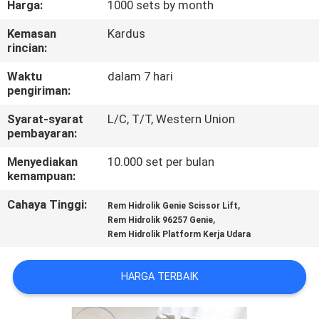
Harga:
1000 sets by month
KONTROL
Kemasan
Kardus
rincian:
KUALITAS
Waktu
dalam 7 hari
pengiriman:
HUBUNGI
Syarat-syarat
L/C, T/T, Western Union
KAMI
pembayaran:
Menyediakan
10.000 set per bulan
PERMINTAAN
kemampuan:
PENAWARAN
Cahaya Tinggi:
,
Rem Hidrolik Genie Scissor Lift
,
Rem Hidrolik 96257 Genie
Rem Hidrolik Platform Kerja Udara
SITEMAP
HARGA TERBAIK
PRIVACY
POLICY