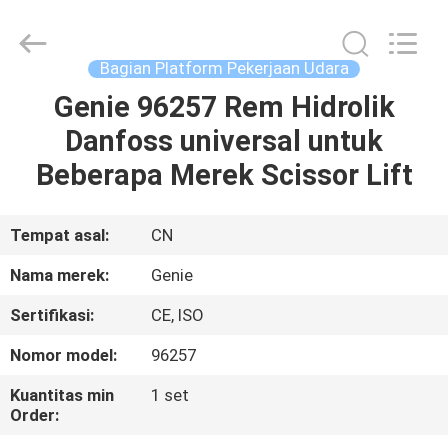
Auto
Technology
Co.,
Ltd.
All
Bagian Platform Pekerjaan Udara
Rights
Reserved.
Developed
Genie 96257 Rem Hidrolik
RUMAH
by
ECER
Danfoss universal untuk
PRODUK
Beberapa Merek Scissor Lift
VIDEO
Tempat asal:
CN
Nama merek:
Genie
TENTANG
Sertifikasi:
CE, ISO
KAMI
Nomor model:
96257
TUR
Kuantitas min
1 set
Order:
PABRIK