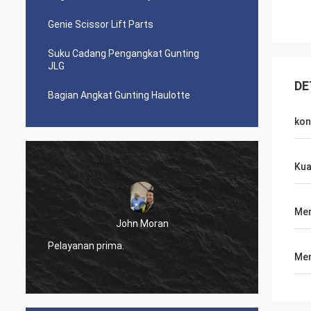
Genie Scissor Lift Parts
Suku Cadang Pengangkat Gunting
JLG
DE
Bagian Angkat Gunting Haulotte
kon
Kua
Me
John Moran
akan m
Pelayanan prima.
semua
Men