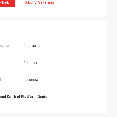
rbaik
Hubungi Sekarang
 name
Top-auto
an
1 tahun
rker
l
tersedia
as cukup bagus.
at kita
nel Kontrol Platform Genie