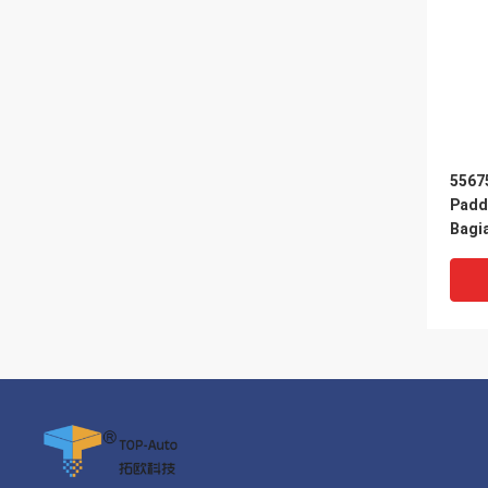
55675
Padd
Bagi