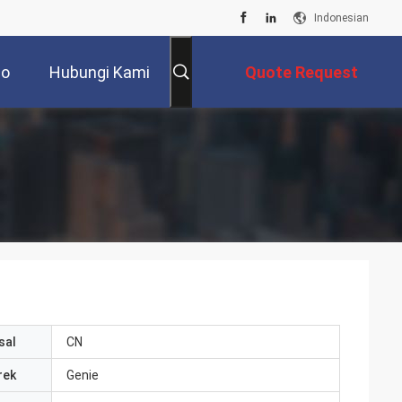
Indonesian
eo
Hubungi Kami
Quote Request
Suatu
sal
CN
rek
Genie