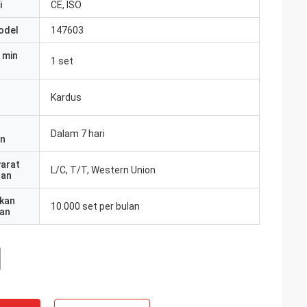
i
CE, ISO
odel
147603
 min
1 set
Kardus
Dalam 7 hari
an
yarat
L/C, T/T, Western Union
ran
kan
10.000 set per bulan
an