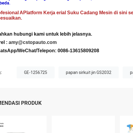
beda.
fesional A
Platform Kerja erial
Suku Cadang Mesin di sini 
sesuaikan.
lahkan hubungi
kami untuk lebih jelasnya
.
el :
amy@cstopauto.com
atsApp/WeChat/Telepon: 0086-
13615809208
:
GE-1256725
papan sirkuit jin GS2032
p
ENDASI PRODUK