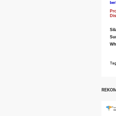
ber
Pro
Di
Si
Sur
Wh
Tag
REKOM