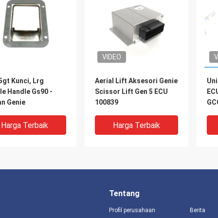
VIDEO
V
gt Kunci, Lrg
Aerial Lift Aksesori Genie
Uni
le Handle Gs90 -
Scissor Lift Gen 5 ECU
ECU
an Genie
100839
GC
Harga Terbaik
Harga Terbaik
Tentang
Profil perusahaan
Berita