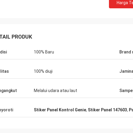
Harga Te
TAIL PRODUK
disi
100% Baru
Brand
litas
100% diuji
Jamin
Richard Ba
ngangkut
Melalui udara atau laut
Sampe
Ahmed Saeed
Produk sempurna, kualit
emesan lagi. Terima kasih atas
Akan membelinya lagi sa
 bantuan Anda.
yoroti
Stiker Panel Kontrol Genie
,
Stiker Panel 147603
,
Pa
membutuhkannya ...