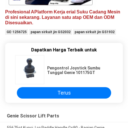
Profesional A
Platform Kerja erial
Suku Cadang Mesin
di sini sekarang. Layanan satu atap OEM dan ODM
Disesuaikan.
GE-1256725
papan sirkuit jin GS2032
papan sirkuit jin GS1932
Dapatkan Harga Terbaik untuk
Pengontrol Joystick Sumbu
Tunggal Genie 101175GT
Terus
Genie Scissor Lift Parts
55675gt Kunci, Lrg Paddle Handle Gs90 - Bagian Genie