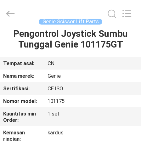
Co.,
Ltd.
All
Rights
Reserved.
Genie Scissor Lift Parts
Developed
by
Pengontrol Joystick Sumbu
RUMAH
ECER
Tunggal Genie 101175GT
PRODUK
Tempat asal:
CN
VIDEO
Nama merek:
Genie
Sertifikasi:
CE ISO
TENTANG
Nomor model:
101175
KAMI
Kuantitas min
1 set
Order:
TUR
Kemasan
kardus
PABRIK
rincian: