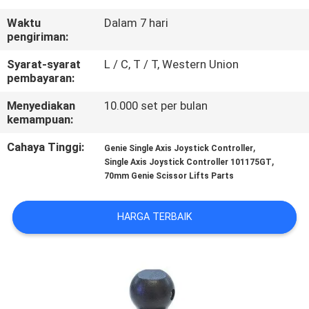
Waktu
Dalam 7 hari
KONTROL
pengiriman:
KUALITAS
Syarat-syarat
L / C, T / T, Western Union
pembayaran:
HUBUNGI
Menyediakan
10.000 set per bulan
KAMI
kemampuan:
Cahaya Tinggi:
,
Genie Single Axis Joystick Controller
,
PERMINTAAN
Single Axis Joystick Controller 101175GT
70mm Genie Scissor Lifts Parts
PENAWARAN
HARGA TERBAIK
SITEMAP
PRIVACY
POLICY