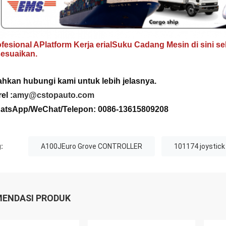
fesional A
Platform Kerja erial
Suku Cadang Mesin di sini s
sesuaikan.
lahkan hubungi
kami untuk lebih jelasnya
.
el :
amy@cstopauto.com
atsApp/WeChat/Telepon: 0086-
13615809208
:
A100JEuro Grove CONTROLLER
101174 joystic
ENDASI PRODUK