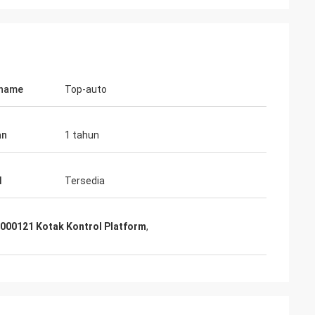
 name
Top-auto
an
1 tahun
l
Tersedia
rker
000121 Kotak Kontrol Platform
,
as cukup bagus.
at kita