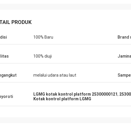
TAIL PRODUK
disi
100% Baru
Brand
litas
100% diuji
Jamin
ngangkut
melalui udara atau laut
Sampe
Richard Ba
Ahmed Saeed
LGMG kotak kontrol platform 25300000121
,
25300
yoroti
Produk sempurna, kualit
Kotak kontrol platform LGMG
emesan lagi. Terima kasih atas
Akan membelinya lagi sa
 bantuan Anda.
membutuhkannya ...