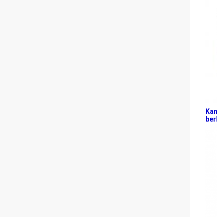
Kam
ber