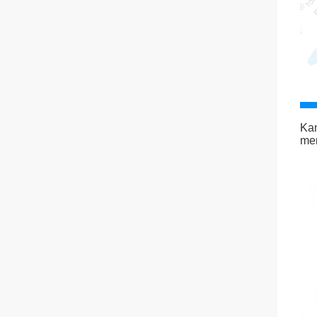
Kam
me