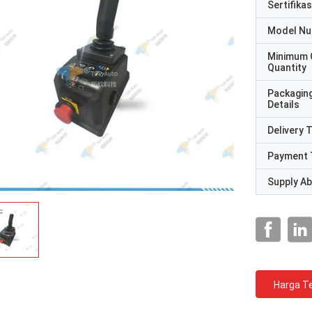
Sertifikas
Model N
Minimum 
Quantity
Packagin
Details
Delivery 
Payment 
Supply Abi
Harga Te