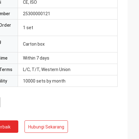
i
CE, ISO
umber
25300000121
Order
1 set
g
Carton box
Time
Within 7 days
Terms
L/C, T/T, Western Union
lity
10000 sets by month
rbaik
Hubungi Sekarang