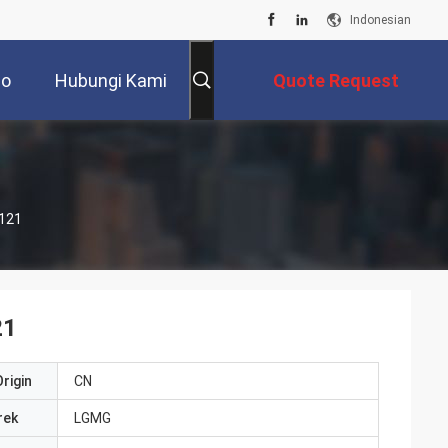
Indonesian
eo
Hubungi Kami
Quote Request
Suatu
0121
21
rigin
CN
rek
LGMG