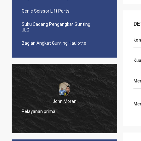
Genie Scissor Lift Parts
DE
Suku Cadang Pengangkat Gunting
JLG
kon
Bagian Angkat Gunting Haulotte
Kua
Me
John Moran
Men
akan m
Pelayanan prima.
semua