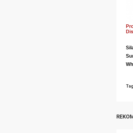
Pro
Di
Si
Sur
Wh
Tag
REKOM