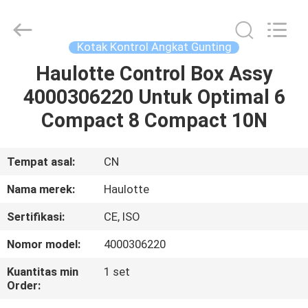
Technology
Co.,
Ltd.
All
Rights
Kotak Kontrol Angkat Gunting
Reserved.
Developed
Haulotte Control Box Assy
RUMAH
by
ECER
4000306220 Untuk Optimal 6
PRODUK
Compact 8 Compact 10N
VIDEO
Tempat asal:
CN
Nama merek:
Haulotte
TENTANG
Sertifikasi:
CE, ISO
KAMI
Nomor model:
4000306220
TUR
Kuantitas min
1 set
Order:
PABRIK