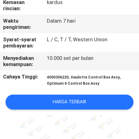
Kemasan
kardus
rincian:
KONTROL
Waktu
Dalam 7 hari
KUALITAS
pengiriman:
Syarat-syarat
L / C, T / T, Western Union
HUBUNGI
pembayaran:
KAMI
Menyediakan
10.000 set per bulan
kemampuan:
PERMINTAAN
Cahaya Tinggi:
,
,
4000306220
Haulotte Control Box Assy
PENAWARAN
Optimum 6 Control Box Assy
HARGA TERBAIK
SITEMAP
PRIVACY
POLICY