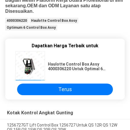
Bagian Mesin Platform Kerja Udara Profesional di sini
sekarang.OEM dan ODM Layanan satu atap
Disesuaikan.
4000306220
Haulotte Control Box Assy
Optimum 6 Control Box Assy
Dapatkan Harga Terbaik untuk
Haulotte Control Box Assy
4000306220 Untuk Optimal 6
Compact 8 Compact 10N
Terus
Kotak Kontrol Angkat Gunting
1256727GT Lift Control Box 1256727 Untuk QS 12R QS 12W
QS 15R QS 15W QS 20R QS 20W