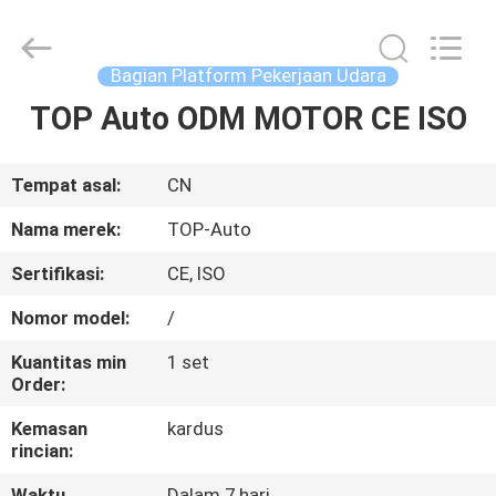
Technology
Co.,
Ltd.
All
Rights
Bagian Platform Pekerjaan Udara
Reserved.
Developed
TOP Auto ODM MOTOR CE ISO
RUMAH
by
ECER
PRODUK
Tempat asal:
CN
Nama merek:
TOP-Auto
VIDEO
Sertifikasi:
CE, ISO
Nomor model:
/
TENTANG
KAMI
Kuantitas min
1 set
Order:
Kemasan
kardus
TUR
rincian:
PABRIK
Waktu
Dalam 7 hari