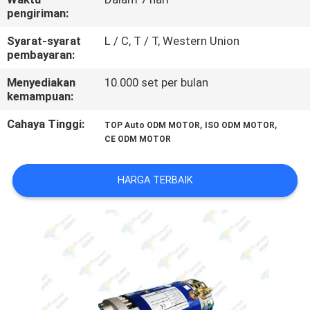
pengiriman:
KONTROL
Syarat-syarat
L / C, T / T, Western Union
KUALITAS
pembayaran:
Menyediakan
10.000 set per bulan
HUBUNGI
kemampuan:
KAMI
Cahaya Tinggi:
,
,
TOP Auto ODM MOTOR
ISO ODM MOTOR
CE ODM MOTOR
PERMINTAAN
HARGA TERBAIK
PENAWARAN
SITEMAP
PRIVACY
POLICY